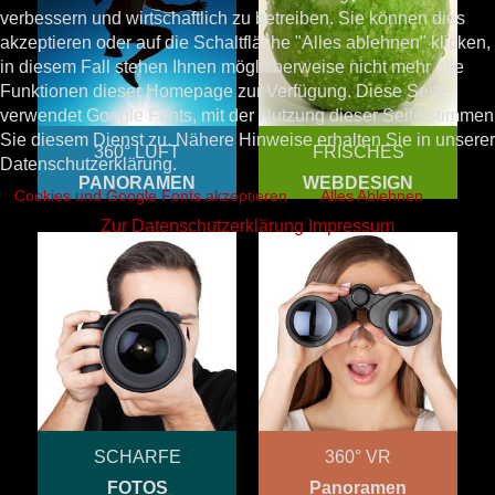
verbessern und wirtschaftlich zu betreiben. Sie können dies
akzeptieren oder auf die Schaltfläche "Alles ablehnen" klicken,
in diesem Fall stehen Ihnen möglicherweise nicht mehr alle
Funktionen dieser Homepage zur Verfügung. Diese Seite
verwendet Google Fonts, mit der Nutzung dieser Seite stimmen
Sie diesem Dienst zu. Nähere Hinweise erhalten Sie in unserer
360° LUFT
FRISCHES
Datenschutzerklärung.
PANORAMEN
WEBDESIGN
Cookies und Google Fonts akzeptieren
Alles Ablehnen
Zur Datenschutzerklärung
Impressum
SCHARFE
360° VR
FOTOS
Panoramen