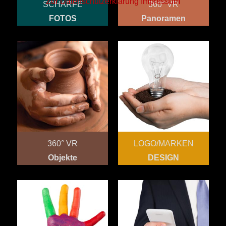
Zur Datenschutzerklärung
Impressum
SCHARFE
360° VR
FOTOS
Panoramen
360° VR
LOGO/MARKEN
Objekte
DESIGN