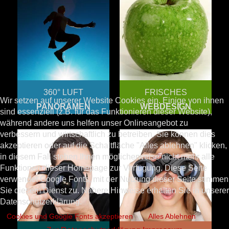
360° LUFT
FRISCHES
Wir setzen auf unserer Website Cookies ein. Einige von ihnen
PANORAMEN
WEBDESIGN
sind essenziell (z.B. für das Funktionieren dieser Website),
während andere uns helfen unser Onlineangebot zu
verbessern und wirtschaftlich zu betreiben. Sie können dies
akzeptieren oder auf die Schaltfläche "Alles ablehnen" klicken,
in diesem Fall stehen Ihnen möglicherweise nicht mehr alle
Funktionen dieser Homepage zur Verfügung. Diese Seite
verwendet Google Fonts, mit der Nutzung dieser Seite stimmen
Sie diesem Dienst zu. Nähere Hinweise erhalten Sie in unserer
Datenschutzerklärung.
Cookies und Google Fonts akzeptieren
Alles Ablehnen