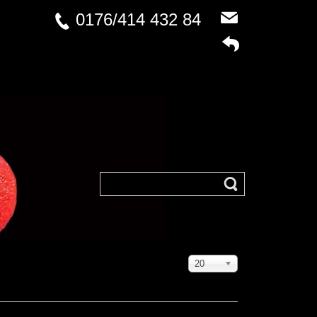
0176/414 432 84
Anzeige
20
#