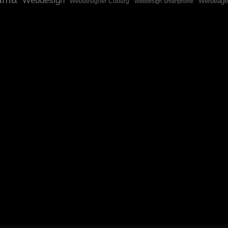
Webdesign
Werbeage
Webdesigner Coburg
Webdesign Smartphone