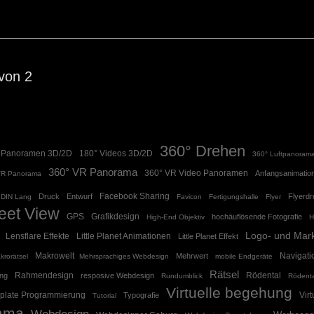
 von 2
360° Drehen
 Panoramen 3D/2D
180° Videos 3D/2D
360° Luftpanoram
360° VR Panorama
360° VR Video Panoramen
Anfangsanimatio
VR Panorama
Facebook Sharing
Druck
Entwurf
Flyerd
DIN Lang
Favicon
Fertigungshalle
Flyer
eet View
GPS
Grafikdesign
hochäuflösende Fotografie
High-End Objektiv
H
Logo- und Mar
Lensflare Effekte
Little Planet Animationen
Little Planet Effekt
Makrowelt
Navigati
Mehrwert
krorätsel
Mehrsprachiges Webdesign
mobile Endgeräte
Rätsel
Rahmendesign
Rödental
ng
resposive Webdesign
Rundumblick
Rödenta
Virtuelle begehung
plate Programmierung
Vir
Typografie
Tutorial
ama