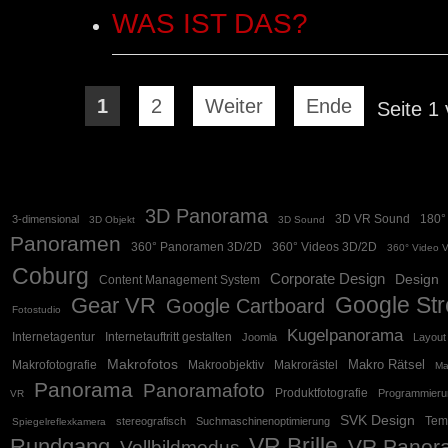
WAS IST DAS?
1
2
Weiter
Ende
Seite 1
3D Panorama
3D VR Sound
180°
3-dimensional
3D Objekt
3D Sound
Panoramen
360° Panoramen 3D/2D
360° Videos 3D/2D
360° Video 
Coburg
Corporate Design
Design
Content Management System
Google Str
Gear VR
Google Cartboard
Fotostudio
Kugelpanorama
Internetagentur
Internetauftritt gestalten
Joomla
Layout
Makrofotos
Makro Rätsel
Makrofotografie
Makroobjektiv
Makrorästel
Ma
Panorama
Panoramafoto
Produktfotografie
Programmieru
VR
SVK Design
Tem
stereografisch
Suchmaschinenoptimierung
Spiegelreflexkamera
VR Brille
Rundgang
VR Panor
Vollbildmodus