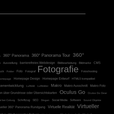
360°
360° Panorama Tour
360° Panorama
a
barrierefreies Webdesign
CMS
n
Ausstellung
Bildbearbeitung
Bildmarke
Fotografie
Foto
ruck
Fotograf
Fotoshooting
Folder
Homepage Design
Homepage Entwurf
HTML5 kompatibel
omepage
Makro
kenentwicklung
Makro Ausschnitt
Makro Foto
Luftbild
Luftbilder
Oculus Go
on über Grundrisse oder Übersichtskarten
Oculus Go Gear
Schriftzug
SEO
Social Media
Software
l bei Coburg
Slogan
Sound Objekte
Virtueller
Virtuelle Realität
tueller 360° Panorama Rundgang