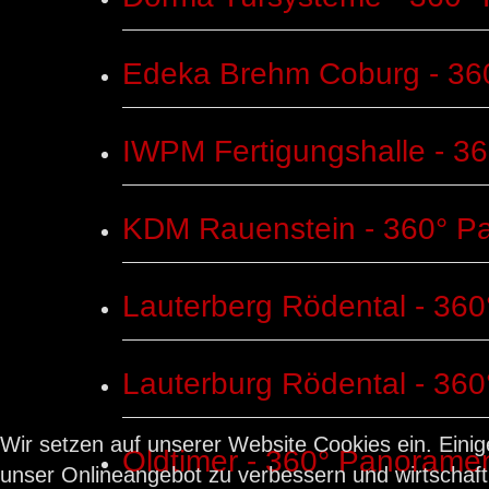
Edeka Brehm Coburg - 36
IWPM Fertigungshalle - 3
KDM Rauenstein - 360° P
Lauterberg Rödental - 36
Lauterburg Rödental - 36
Wir setzen auf unserer Website Cookies ein. Einig
Oldtimer - 360° Panorame
unser Onlineangebot zu verbessern und wirtschaftli