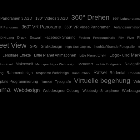
360° Drehen
 Panoramen 3D/2D
180° Videos 3D/2D
360° Luftpanoram
360° VR Panorama
360° VR Video Panoramen
Anfangsanimatio
VR Panorama
Facebook Sharing
Druck
Entwurf
F
DIN Lang
Favicon
Fertigungshalle
Film
Flyer
eet View
GPS
Grafikdesign
hochäuflösende Fotografie
High-End Objektiv
H
Logo- und Mar
Lensflare Effekte
Little Planet Animationen
Little Planet Effekt
Makrowelt
Navigati
Mehrwert
krorätsel
Mehrsprachiges Webdesign
mobile Endgeräte
Rätsel
Rahmendesign
Rödental
ng
resposive Webdesign
Rundumblick
Rödenta
Virtuelle begehung
plate Programmierung
Vir
Typografie
Tutorial
ama
Webdesign
Werbeage
Webdesigner Coburg
Webdesign Smartphone