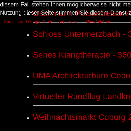
diesem Fall stehen Ihnen möglicherweise nicht me
Oschmann Polsterbetten A
Nutzung dieser Seite stimmen Sie diesem Dienst z
Cookies und Google Fonts akzeptieren
Alles Ablehnen
Schloss Untermerzbach - 
Sehes Klangtherapie - 36
UMA Architekturbüro Cobur
Virtueller Rundflug Land
Weihnachtsmarkt Coburg 2