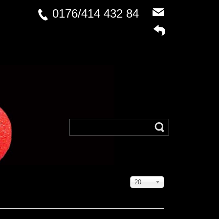
0176/414 432 84
Anzeige
20
#