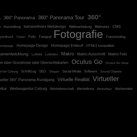
360°
360° Panorama Tour
360° Panorama
a
barrierefreies Webdesign
CMS
n
Ausstellung
Bildbearbeitung
Bildmarke
Fotografie
Foto
lyerdruck
Fotograf
Fotoshooting
Folder
Homepage Design
Homepage Entwurf
HTML5 kompatibel
omepage
Makro
kenentwicklung
Makro Ausschnitt
Makro Foto
Luftbild
Luftbilder
Oculus Go
on über Grundrisse oder Übersichtskarten
Oculus Go Gear
Schriftzug
SEO
Social Media
Software
l bei Coburg
Slogan
Sound Objekte
Virtueller
Virtuelle Realität
tueller 360° Panorama Rundgang
ntur
Werbeagentur Coburg
Werbebotschaft
Werbefirma
Werbemittel
Werbeflyer