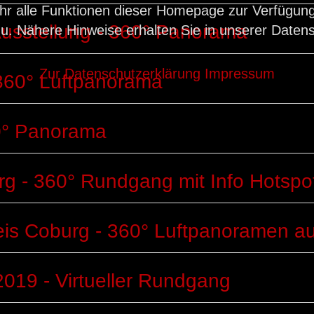
hr alle Funktionen dieser Homepage zur Verfügung
usstellung - 360° Panorama
u. Nähere Hinweise erhalten Sie in unserer Daten
Zur Datenschutzerklärung
Impressum
360° Luftpanorama
0° Panorama
g - 360° Rundgang mit Info Hotspo
kreis Coburg - 360° Luftpanoramen 
019 - Virtueller Rundgang