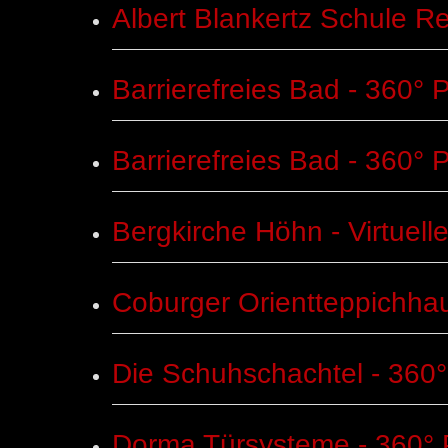
eingeben
Albert Blankertz Schule R
Barrierefreies Bad - 360°
Barrierefreies Bad - 360°
Bergkirche Höhn - Virtuel
Coburger Orientteppichha
Die Schuhschachtel - 360
Dorma Türsysteme - 360°