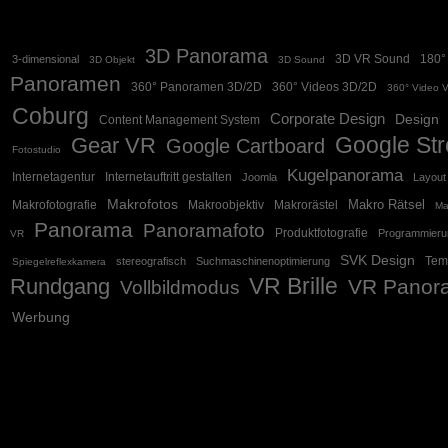
3D Panorama
3D VR Sound
180°
3-dimensional
3D Objekt
3D Sound
Panoramen
360° Panoramen 3D/2D
360° Videos 3D/2D
360° Video 
Coburg
Corporate Design
Design
Content Management System
Google Str
Gear VR
Google Cartboard
Fotostudio
Kugelpanorama
Internetagentur
Internetauftritt gestalten
Joomla
Layout
Makrofotos
Makro Rätsel
Makrofotografie
Makroobjektiv
Makrorästel
Ma
Panorama
Panoramafoto
Produktfotografie
Programmieru
VR
SVK Design
Tem
stereografisch
Suchmaschinenoptimierung
Spiegelreflexkamera
VR Brille
Rundgang
VR Panor
Vollbildmodus
Werbung