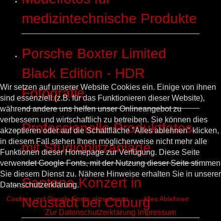
medizintechnische Produkte
Porsche Boxter Limited
Black Edition - HDR
Wir setzen auf unserer Website Cookies ein. Einige von ihnen
Fotografie
sind essenziell (z.B. für das Funktionieren dieser Website),
während andere uns helfen unser Onlineangebot zu
verbessern und wirtschaftlich zu betreiben. Sie können dies
Professionelle Produktfotos
akzeptieren oder auf die Schaltfläche "Alles ablehnen" klicken,
in diesem Fall stehen Ihnen möglicherweise nicht mehr alle
mit Studioblitzanlage
Funktionen dieser Homepage zur Verfügung. Diese Seite
verwendet Google Fonts, mit der Nutzung dieser Seite stimmen
Sie diesem Dienst zu. Nähere Hinweise erhalten Sie in unserer
Santana Konzert in
Datenschutzerklärung.
Cookies und Google Fonts akzeptieren
Alles Ablehnen
Neustadt bei Coburg
Zur Datenschutzerklärung
Impressum