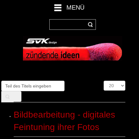
MENÜ
Teil
Anzeige
des
#
Titels
eingeben
Bildbearbeitung - digitales
Feintuning ihrer Fotos